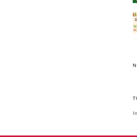
N
T
I