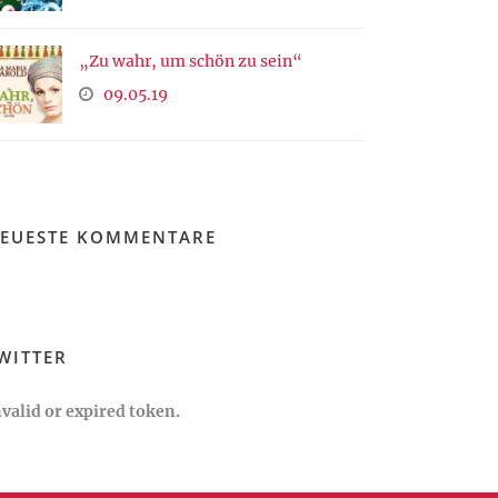
„Zu wahr, um schön zu sein“
09.05.19
EUESTE KOMMENTARE
WITTER
nvalid or expired token.