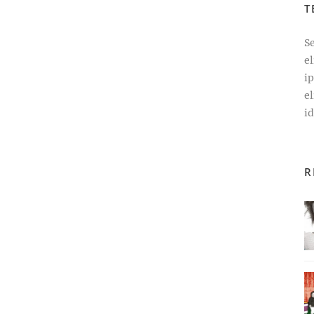
T
Se
e
i
el
id
R