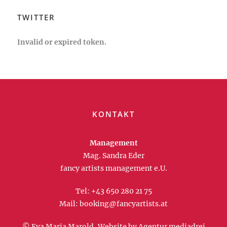
TWITTER
Invalid or expired token.
KONTAKT
Management
Mag. Sandra Eder
fancy artists management e.U.
Tel:
+43 650 280 21 75
Mail:
booking@fancyartists.at
© Eva Maria Marold, Website by
Agentur mediadrei