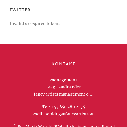
TWITTER
Invalid or expired token.
KONTAKT
Management
Mag. Sandra Eder
fancy artists management e.U.
Tel:
+43 650 280 21 75
Mail:
booking@fancyartists.at
© Eva Maria Marold, Website by
Agentur mediadrei