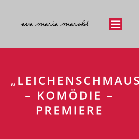
„LEICHENSCHMAUS
– KOMÖDIE –
PREMIERE