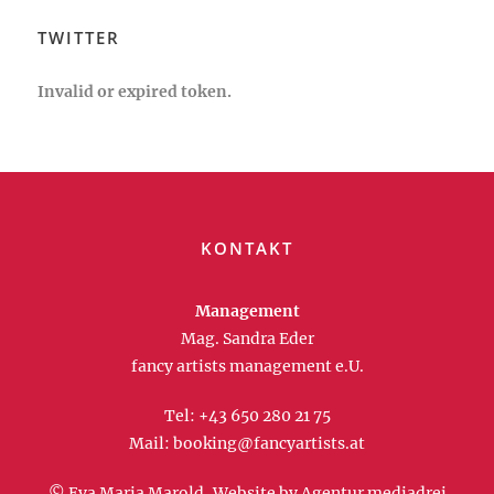
TWITTER
Invalid or expired token.
KONTAKT
Management
Mag. Sandra Eder
fancy artists management e.U.
Tel:
+43 650 280 21 75
Mail:
booking@fancyartists.at
© Eva Maria Marold, Website by
Agentur mediadrei