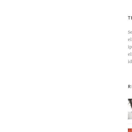
T
Se
e
i
el
id
R