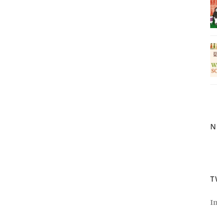
N
T
I