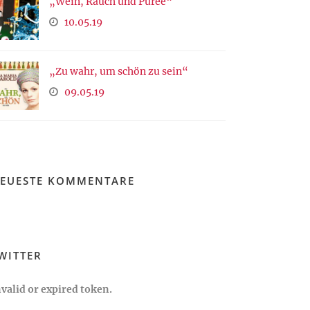
„Wein, Rauch und Püree“
10.05.19
„Zu wahr, um schön zu sein“
09.05.19
EUESTE KOMMENTARE
WITTER
nvalid or expired token.