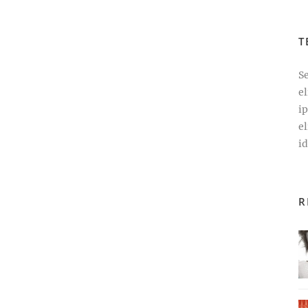
T
Se
e
i
el
id
R