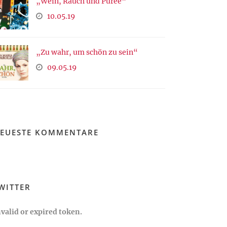
„Wein, Rauch und Püree“
10.05.19
„Zu wahr, um schön zu sein“
09.05.19
EUESTE KOMMENTARE
WITTER
nvalid or expired token.