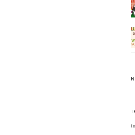
N
T
I