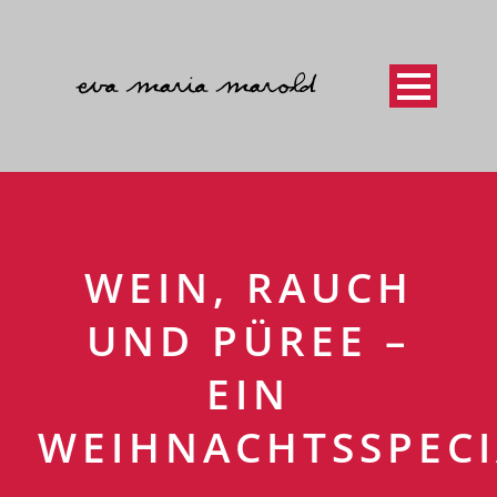
WEIN, RAUCH
UND PÜREE –
EIN
WEIHNACHTSSPECI