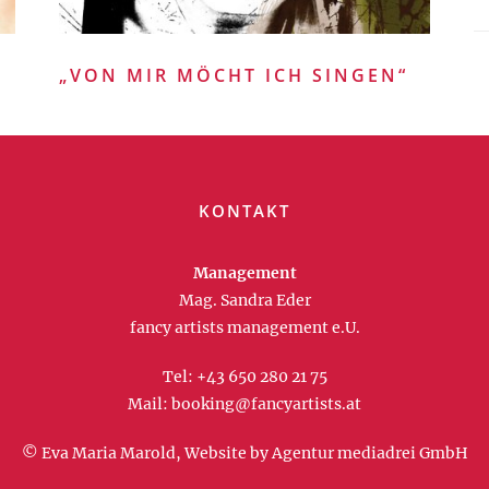
“
„VON MIR MÖCHT ICH SINGEN“
KONTAKT
Management
Mag. Sandra Eder
fancy artists management e.U.
Tel:
+43 650 280 21 75
Mail:
booking@fancyartists.at
© Eva Maria Marold, Website by
Agentur mediadrei GmbH