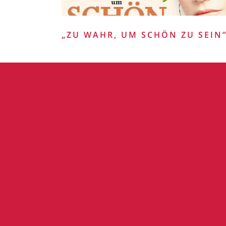
„ZU WAHR, UM SCHÖN ZU SEIN