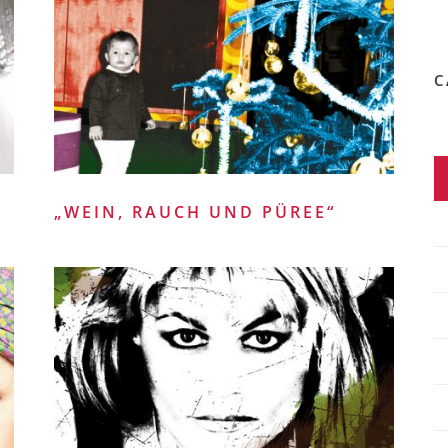
C
„WEIN, RAUCH UND PÜREE“